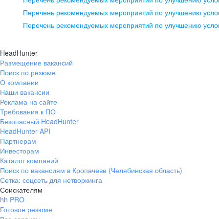
pr@ural.hh.ru
Перечень рекомендуемых мероприятий по улучшению услов
Перечень рекомендуемых мероприятий по улучшению усло
Новосибирск
ул. Большевистская, д. 35,
HeadHunter
помещение 21
Размещение вакансий
Поиск по резюме
+7 383 207-94-64
О компании
pr@nsk.hh.ru
Наши вакансии
Реклама на сайте
Требования к ПО
Безопасный HeadHunter
HeadHunter API
Партнерам
Инвесторам
Каталог компаний
Поиск по вакансиям в Кропачеве (Челябинская область)
Сетка: соцсеть для нетворкинга
Соискателям
hh PRO
Готовое резюме