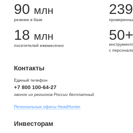
90
239
млн
резюме в базе
проверенны
18
50
млн
инструменто
посетителей ежемесячно
с персонал
Контакты
Единый телефон
+7 800 100-64-27
звонок из регионов России бесплатный
Региональные офисы HeadHunter
Москва
Инвесторам
внутригородская территория