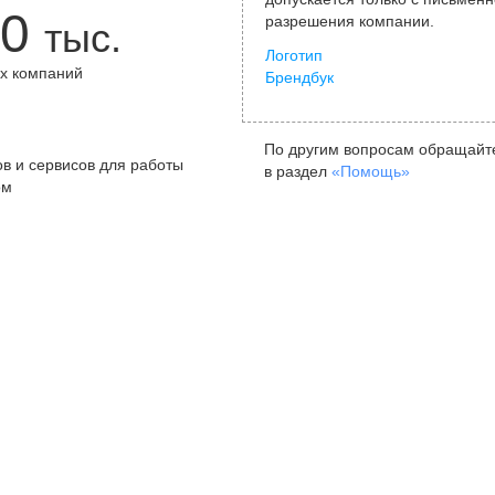
0
разрешения компании.
тыс.
Логотип
х компаний
Брендбук
+
По другим вопросам обращайт
в и сервисов для работы
в раздел
«Помощь»
ом
Санкт-Петербург
Я
ул. Жуковского, д. 19, особняк
ул