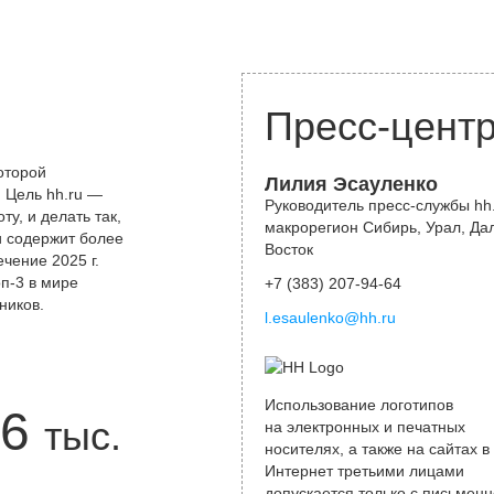
Пресс-цент
оторой
Лилия Эсауленко
 Цель hh.ru —
Руководитель пресс-службы hh.
у, и делать так,
макрорегион Сибирь, Урал, Да
и содержит более
Восток
чение 2025 г.
оп-3 в мире
+7 (383) 207-94-64
ников.
l.esaulenko@hh.ru
Использование логотипов
6
тыс.
на электронных и печатных
носителях, а также на сайтах в
Интернет третьими лицами
допускается только с письменн