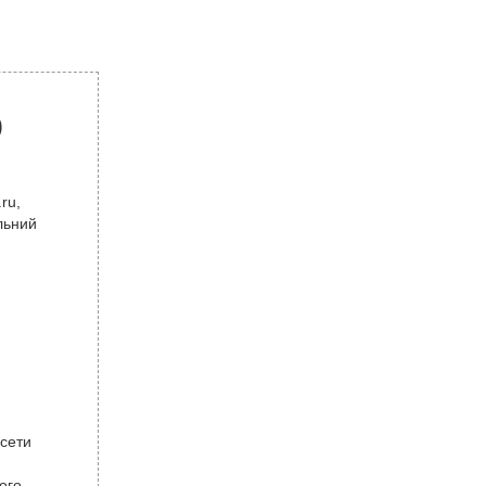
р
ru,
льний
 сети
ого